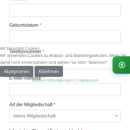
Geburtsdatum
*
Wir benutzen Cookies
Telefonnummer
*
Wir verwenden Cookies zu Analyse- und Marketingzwecken. Wenn Sie
damit nicht einverstanden sind wählen Sie bitte "Ablehnen".
Akzeptieren
Ablehnen
E-Mail-Adresse
*
Weitere Informationen
|
Impressum
Art der Mitgliedschaft
*